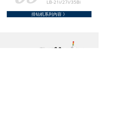
LB-21i/27i/35Bi
排钻机系列內容 》
04
数控钻孔机
NC-112
NC-212
数控钻孔机內容 》