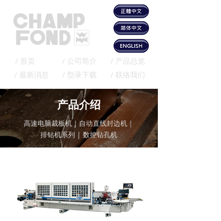
/ 首页
/ 公司简介
/ 产品总览
/ 最新消息
/ 型录下载
/ 联络我们
产品介绍
高速电脑裁板机｜自动直线封边机｜
排钻机系列 | 数控钻孔机