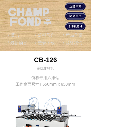
/ 首页
/ 公司简介
/ 产品总览
/ 最新消息
/ 型录下载
/ 联络我们
CB-126
系统排钻机
侧板专用六排钻
工作桌面尺寸1,650mm x 850mm