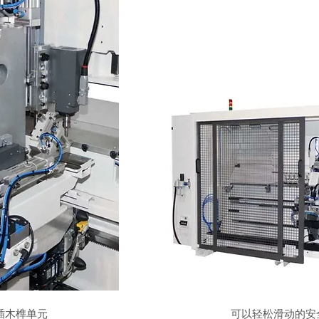
插木榫单元
可以轻松滑动的安