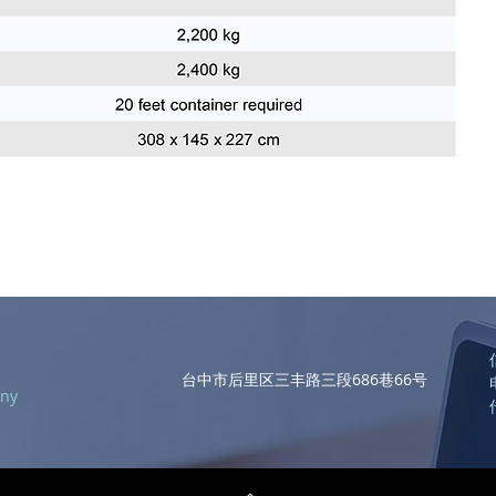
台中市后里区三丰路三段686巷66号
ny