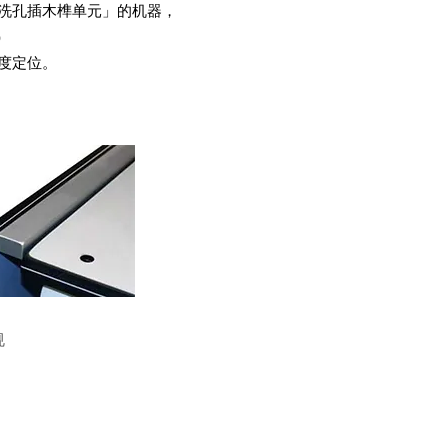
洗孔插木榫单元」的机器，
）
度定位。
规