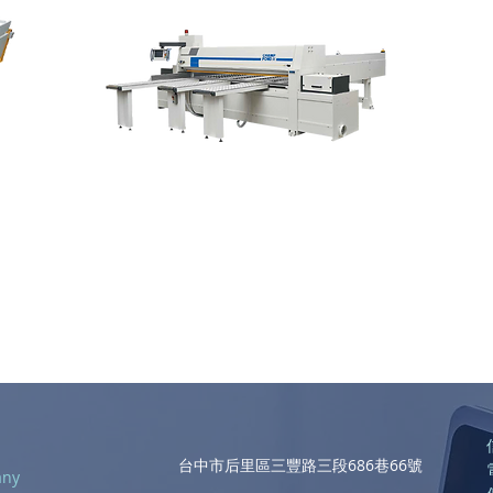
BS-105 / HS-135
台中市后里區三豐路三段686巷66號
any