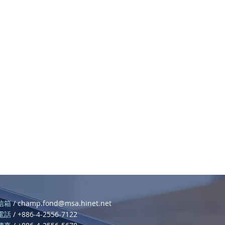
/
champ.fond@msa.hinet.net
信箱
/ +886-4-2556-7122
電話