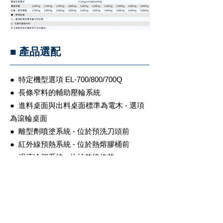
■ 產品選配
● 特定機型選項 EL-700/800/700Q
● 長條窄料的輔助壓輪系統
● 進料桌面與出料桌面標準為電木 - 選項
為滾輪桌面
● 離型劑噴塗系統 - 位於預洗刀頭前
● 紅外線預熱系統 - 位於熱熔膠桶前
● 渦流冷卻系統 - 位於前後修前
● 清潔劑噴塗系統 - 位於拋光布輪前
● 四布輪系統 - 標準雙布輪升級
● 壓力樑電動升降 - 位於機器尾端
● 上下倒角、型刮刀，可以開關選擇退刀
約0.1mm