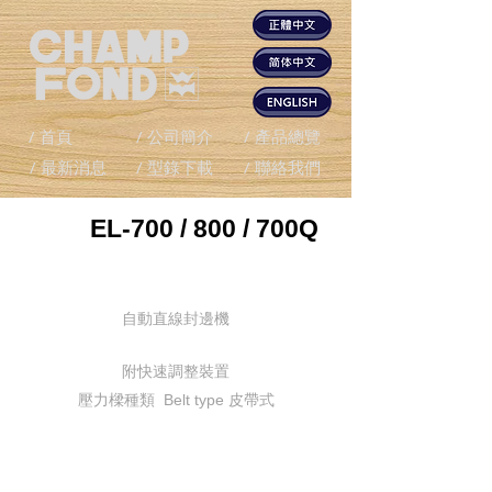
/ 首頁
/ 公司簡介
/ 產品總覽
/ 最新消息
/ 型錄下載
/ 聯絡我們
EL-700 / 800 / 700Q
自動直線封邊機
附快速調整裝置
壓力樑種類 Belt type 皮帶式